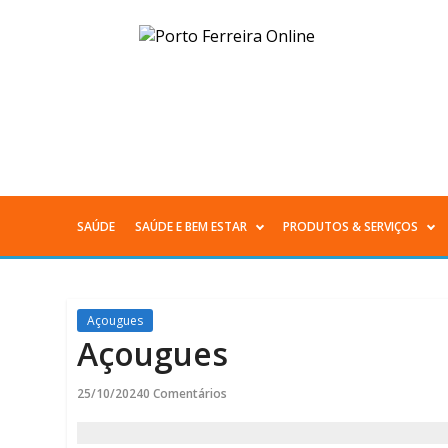
Açougues
-
Porto
Ferreira
Online
SAÚDE
SAÚDE E BEM ESTAR
PRODUTOS & SERVIÇOS
Menu
Principal
Açougues
Açougues
25/10/2024
0 Comentários