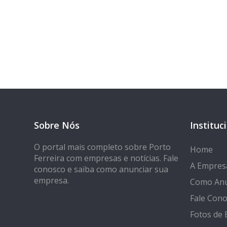
Tem 
Seja encontrado
Sobre Nós
Instituc
O portal mais completo sobre Porto
Home
Ferreira com empresas e notícias. Fale
A Empres
conosco e saiba como anunciar sua
empresa.
Como Anu
Fale Con
Fotos de 