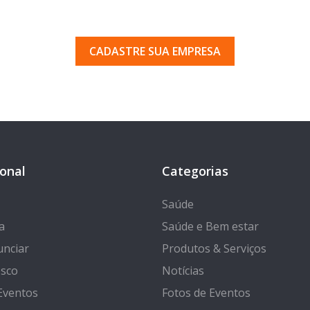
uma empresa em Porto Ferr
 pelos milhares de usuários que acessam o nosso gui
CADASTRE SUA EMPRESA
ional
Categorias
Saúde
a
Saúde e Bem estar
nciar
Produtos & Serviços
osco
Notícias
Eventos
Fotos de Eventos