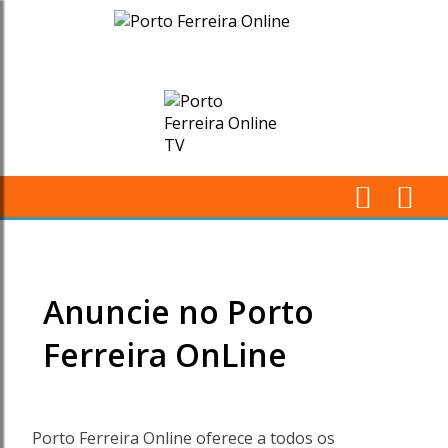
Anuncie
no
Porto
Ferreira
OnLine
M
-
Pr
Porto
Anuncie no Porto
Ferreira
Ferreira OnLine
Online
-
Porto Ferreira Online oferece a todos os