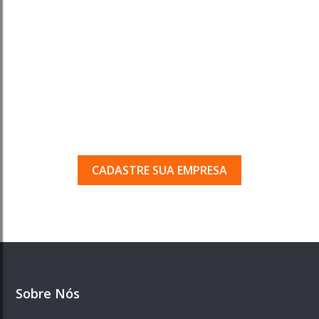
Tem uma empresa em
Porto Ferreira?
Seja encontrado pelos milhares de usuários
que acessam o nosso guia todos os dias.
CADASTRE SUA EMPRESA
Sobre Nós