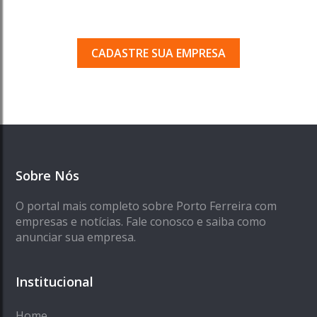
Seja encontrado pelos milhares de usuários
que acessam o nosso guia todos os dias.
CADASTRE SUA EMPRESA
Sobre Nós
O portal mais completo sobre Porto Ferreira com
empresas e notícias. Fale conosco e saiba como
anunciar sua empresa.
Institucional
Home