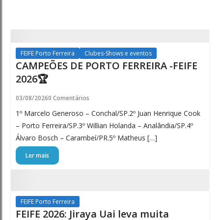
Ferreira
Online
Todas
as
FEIFE Porto Ferreira
Clubes-Shows e eventos
CAMPEÕES DE PORTO FERREIRA -FEIFE
notícias
2026🏆
03/08/2026
0 Comentários
1º Marcelo Generoso – Conchal/SP.2º Juan Henrique Cook
– Porto Ferreira/SP.3º Willian Holanda – Analândia/SP.4º
Álvaro Bosch – Carambeí/PR.5º Matheus […]
Ler mais
FEIFE Porto Ferreira
FEIFE 2026: Jiraya Uai leva muita