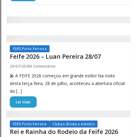
FEIFE Porto Ferreira
Feife 2026 – Luan Pereira 28/07
29/07/2026
0 Comentários
🎤 A FEIFE 2026 começou em grande estilo! Na noite
desta terça-feira, 28 de julho, aconteceu a abertura oficial
da […]
Ler mais
FEIFE Porto Ferreira
Clubes-Shows e eventos
Rei e Rainha do Rodeio da Feife 2026