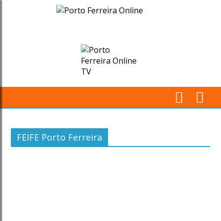
Arquivos
FEIFE
Porto
Ferreira
-
M
Porto
Pr
FEIFE Porto Ferreira
Ferreira
Online
-
Porto