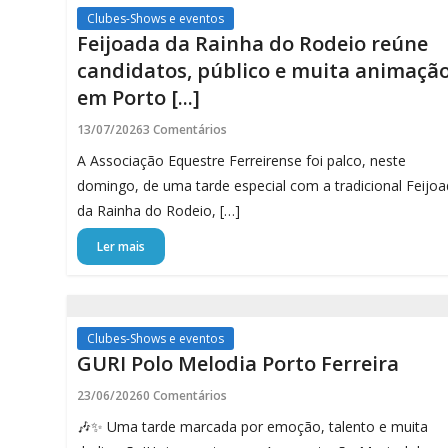
Clubes-Shows e eventos
Feijoada da Rainha do Rodeio reúne
candidatos, público e muita animaçã
em Porto [...]
13/07/2026
3 Comentários
A Associação Equestre Ferreirense foi palco, neste
domingo, de uma tarde especial com a tradicional Feijo
da Rainha do Rodeio, […]
Ler mais
Clubes-Shows e eventos
GURI Polo Melodia Porto Ferreira
23/06/2026
0 Comentários
🎶✨ Uma tarde marcada por emoção, talento e muita