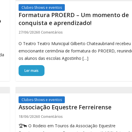
Clubes-Shows e eventos
Formatura PROERD – Um momento de
o
conquista e aprendizado!
27/06/2026
0 Comentários
O Teatro Teatro Municipal Gilberto Chateaubriand recebeu
emocionante cerimônia de formatura do PROERD, reunind
ada
os alunos das escolas Agostinho […]
Ler mais
Clubes-Shows e eventos
Associação Equestre Ferreirense
18/06/2026
0 Comentários
🏆🐂 O Rodeio em Touros da Associação Equestre