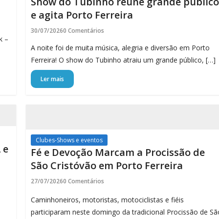
Show do Tubinho reúne grande público
e agita Porto Ferreira
30/07/2026
0 Comentários
k –
A noite foi de muita música, alegria e diversão em Porto
Ferreira! O show do Tubinho atraiu um grande público, […]
Ler mais
Clubes-Shows e eventos
 e
Fé e Devoção Marcam a Procissão de
São Cristóvão em Porto Ferreira
27/07/2026
0 Comentários
Caminhoneiros, motoristas, motociclistas e fiéis
participaram neste domingo da tradicional Procissão de Sã