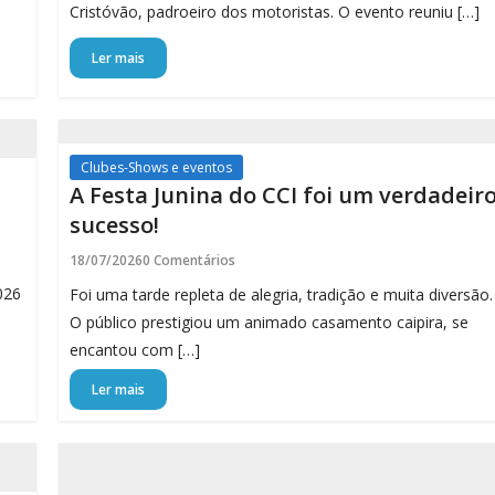
Cristóvão, padroeiro dos motoristas. O evento reuniu […]
Ler mais
Clubes-Shows e eventos
A Festa Junina do CCI foi um verdadeir
sucesso!
18/07/2026
0 Comentários
026
Foi uma tarde repleta de alegria, tradição e muita diversão.
O público prestigiou um animado casamento caipira, se
encantou com […]
Ler mais