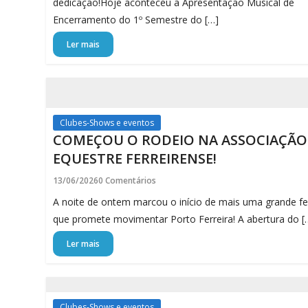
dedicação!Hoje aconteceu a Apresentação Musical de
Encerramento do 1º Semestre do […]
Ler mais
Clubes-Shows e eventos
COMEÇOU O RODEIO NA ASSOCIAÇÃO
EQUESTRE FERREIRENSE!
13/06/2026
0 Comentários
A noite de ontem marcou o início de mais uma grande fe
que promete movimentar Porto Ferreira! A abertura do [
Ler mais
Clubes-Shows e eventos