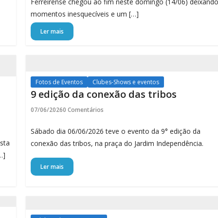
Ferreirense chegou ao fim neste domingo (14/06) deixand
momentos inesquecíveis e um […]
Ler mais
Fotos de Eventos
Clubes-Shows e eventos
9 edição da conexão das tribos
07/06/2026
0 Comentários
Sábado dia 06/06/2026 teve o evento da 9° edição da
sta
conexão das tribos, na praça do Jardim Independência.
…]
Ler mais