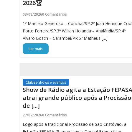
2026🏆
Porto
03/08/2026
0 Comentários
Ferreira
1º Marcelo Generoso – Conchal/SP.2º Juan Henrique Coo
Online
Porto Ferreira/SP.3º Willian Holanda – Analândia/SP.4º
Álvaro Bosch – Carambeí/PR.5º Matheus […]
Ler mais
Clubes-Shows e eventos
Show de Rádio agita a Estação FEPASA
atrai grande público após a Procissão
de [...]
27/07/2026
0 Comentários
Logo após a tradicional Procissão de São Cristóvão, a
Estação FEPASA (Parque Linear Dorival Braga) ficou