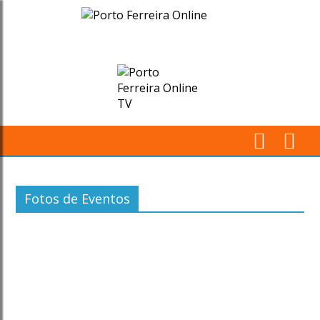
Arquivos
Fotos
de
Eventos
-
M
Página
Pr
Fotos de Eventos
59
de
78
-