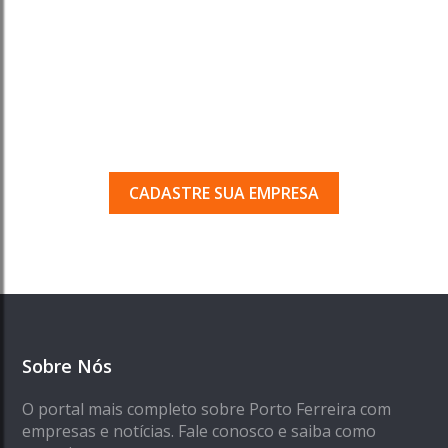
Tem uma empresa em
Porto Ferreira?
Seja encontrado pelos milhares de usuários
que acessam o nosso guia todos os dias.
CADASTRE SUA EMPRESA
Sobre Nós
O portal mais completo sobre Porto Ferreira com
empresas e notícias. Fale conosco e saiba como