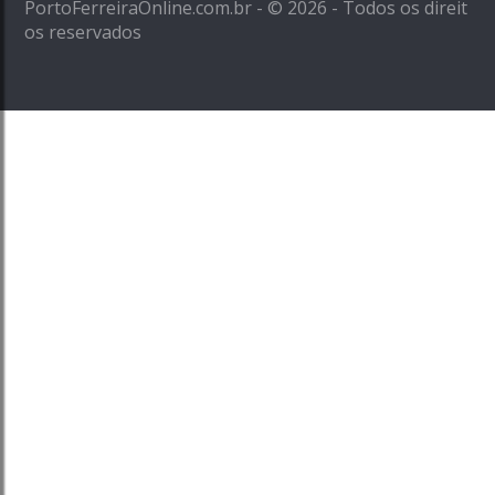
PortoFerreiraOnline.com.br - © 2026 - Todos os direit
os reservados