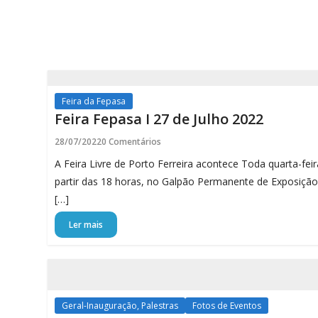
Porto
Ferreira
Online
Todas
as
Feira da Fepasa
-
Feira Fepasa I 27 de Julho 2022
notícias
Porto
28/07/2022
0 Comentários
A Feira Livre de Porto Ferreira acontece Toda quarta-feir
Ferreira
partir das 18 horas, no Galpão Permanente de Exposição
Online
[…]
Ler mais
Geral-Inauguração, Palestras
Fotos de Eventos