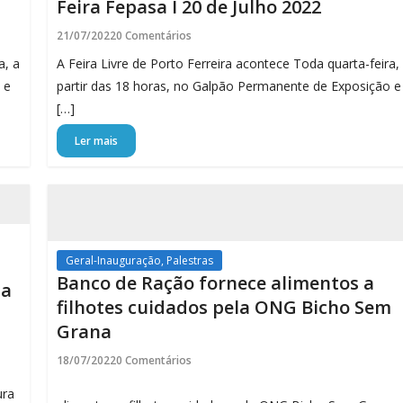
Feira Fepasa I 20 de Julho 2022
21/07/2022
0 Comentários
a, a
A Feira Livre de Porto Ferreira acontece Toda quarta-feira,
 e
partir das 18 horas, no Galpão Permanente de Exposição e
[…]
Ler mais
Geral-Inauguração, Palestras
Banco de Ração fornece alimentos a
sa
filhotes cuidados pela ONG Bicho Sem
Grana
18/07/2022
0 Comentários
ura