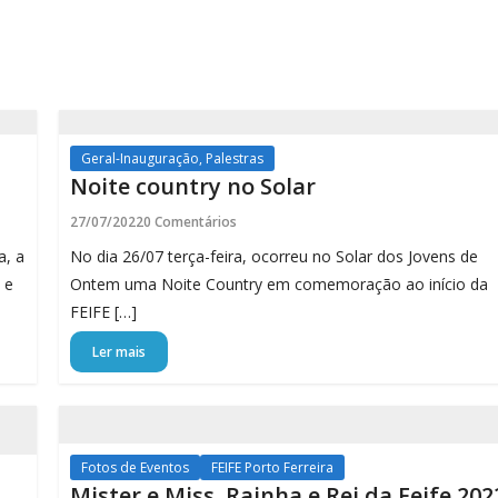
Geral-Inauguração, Palestras
Noite country no Solar
27/07/2022
0 Comentários
a, a
No dia 26/07 terça-feira, ocorreu no Solar dos Jovens de
 e
Ontem uma Noite Country em comemoração ao início da
FEIFE […]
Ler mais
Fotos de Eventos
FEIFE Porto Ferreira
Mister e Miss, Rainha e Rei da Feife 202