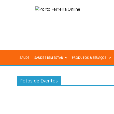
Arquivos
Fotos
de
Eventos
-
SAÚDE
SAÚDE E BEM ESTAR
PRODUTOS & SERVIÇOS
Menu
Página
Principal
75
Fotos de Eventos
de
78
-