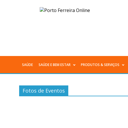
Arquivos
Fotos
de
Eventos
-
SAÚDE
SAÚDE E BEM ESTAR
PRODUTOS & SERVIÇOS
Menu
Página
Principal
77
Fotos de Eventos
de
78
-