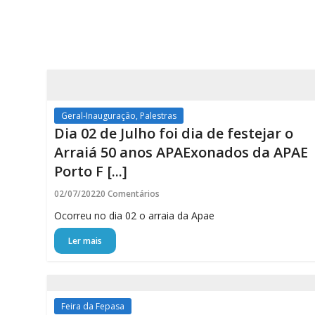
Porto
Ferreira
Online
Todas
as
-
Geral-Inauguração, Palestras
notícias
Dia 02 de Julho foi dia de festejar o
Porto
Arraiá 50 anos APAExonados da APAE
Ferreira
Porto F [...]
Online
02/07/2022
0 Comentários
Ocorreu no dia 02 o arraia da Apae
Ler mais
Feira da Fepasa