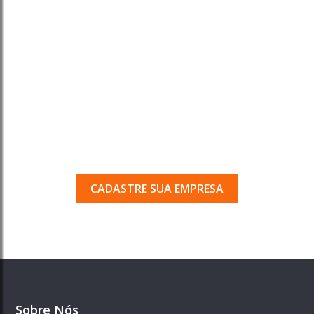
Tem uma empresa em
Porto Ferreira?
Seja encontrado pelos milhares de usuários
que acessam o nosso guia todos os dias.
CADASTRE SUA EMPRESA
Sobre Nós