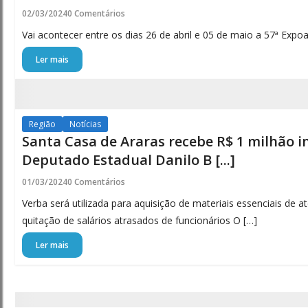
Online
02/03/2024
0 Comentários
-
Vai acontecer entre os dias 26 de abril e 05 de maio a 57ª Expo
Porto
Ler mais
Ferreira
Online
Região
Notícias
Santa Casa de Araras recebe R$ 1 milhão i
Deputado Estadual Danilo B [...]
01/03/2024
0 Comentários
Verba será utilizada para aquisição de materiais essenciais de
quitação de salários atrasados de funcionários O […]
Ler mais