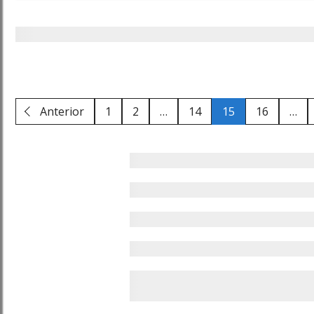
Anterior
1
2
…
14
15
16
…