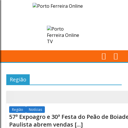
Arquivos
Região
-
Página
15
M
de
Pr
Região
23
-
Todas
as
Porto
Região
Notícias
notícias
57ª Expoagro e 30ª Festa do Peão de Boiad
Ferreira
Paulista abrem vendas [...]