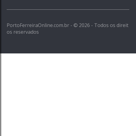
PortoFerreiraOnline.com.br - © 2026 - Todos os direit
os reservados