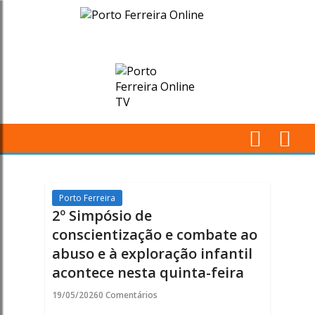
2º
Simpósio
de
conscientização
e
M
combate
Pr
ao
Porto Ferreira
2º Simpósio de
abuso
conscientização e combate ao
abuso e à exploração infantil
e
acontece nesta quinta-feira
à
19/05/2026
0 Comentários