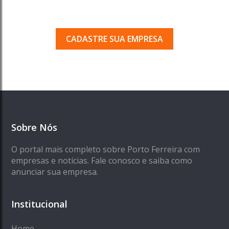
Seja encontrado pelos milhares de usuários
que acessam o nosso guia todos os dias.
CADASTRE SUA EMPRESA
Sobre Nós
O portal mais completo sobre Porto Ferreira com
empresas e notícias. Fale conosco e saiba como
anunciar sua empresa.
Institucional
Home