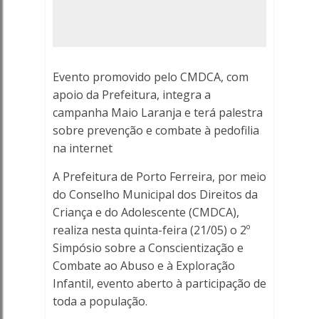
exploração
infantil
acontece
Evento promovido pelo CMDCA, com
nesta
apoio da Prefeitura, integra a
campanha Maio Laranja e terá palestra
quinta-
sobre prevenção e combate à pedofilia
na internet
feira
A Prefeitura de Porto Ferreira, por meio
-
do Conselho Municipal dos Direitos da
Criança e do Adolescente (CMDCA),
Porto
realiza nesta quinta-feira (21/05) o 2º
Ferreira
Simpósio sobre a Conscientização e
Combate ao Abuso e à Exploração
Online
Infantil, evento aberto à participação de
toda a população.
-