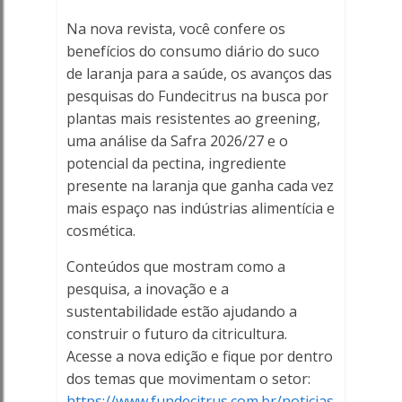
-
Na nova revista, você confere os
Porto
benefícios do consumo diário do suco
de laranja para a saúde, os avanços das
Ferreira
pesquisas do Fundecitrus na busca por
Online
plantas mais resistentes ao greening,
uma análise da Safra 2026/27 e o
-
potencial da pectina, ingrediente
presente na laranja que ganha cada vez
Porto
mais espaço nas indústrias alimentícia e
cosmética.
Ferreira
Conteúdos que mostram como a
Online
pesquisa, a inovação e a
sustentabilidade estão ajudando a
construir o futuro da citricultura.
Acesse a nova edição e fique por dentro
dos temas que movimentam o setor:
https://www.fundecitrus.com.br/noticias