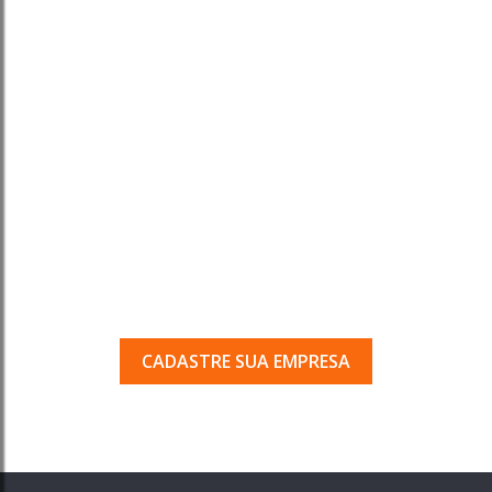
Tem uma empresa em
Porto Ferreira?
Seja encontrado pelos milhares de usuários
que acessam o nosso guia todos os dias.
CADASTRE SUA EMPRESA