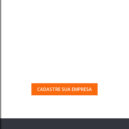
Tem uma empresa em
Porto Ferreira?
Seja encontrado pelos milhares de usuários
que acessam o nosso guia todos os dias.
CADASTRE SUA EMPRESA