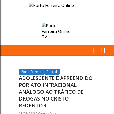
ADOLESCENTE
É
APREENDIDO
POR
ATO
M
INFRACIONAL
Pr
ANÁLOGO
Porto Ferreira
Policial
ADOLESCENTE É APREENDIDO
AO
POR ATO INFRACIONAL
ANÁLOGO AO TRÁFICO DE
TRÁFICO
DROGAS NO CRISTO
DE
REDENTOR
29/06/2026
0 Comentários