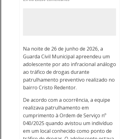
DROGAS
NO
CRISTO
REDENTOR
Na noite de 26 de junho de 2026, a
-
Guarda Civil Municipal apreendeu um
adolescente por ato infracional análogo
Porto
ao tráfico de drogas durante
patrulhamento preventivo realizado no
Ferreira
bairro Cristo Redentor.
Online
De acordo com a ocorrência, a equipe
-
realizava patrulhamento em
cumprimento à Ordem de Serviço nº
Porto
040/2025 quando avistou um indivíduo
em um local conhecido como ponto de
Ferreira
tráfico de drogas. O adolescente estava