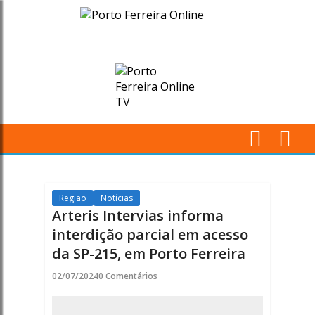
Arteris
Intervias
informa
interdição
parcial
M
em
Pr
acesso
Região
Notícias
Arteris Intervias informa
da
interdição parcial em acesso
da SP-215, em Porto Ferreira
SP-
02/07/2024
0 Comentários
215,