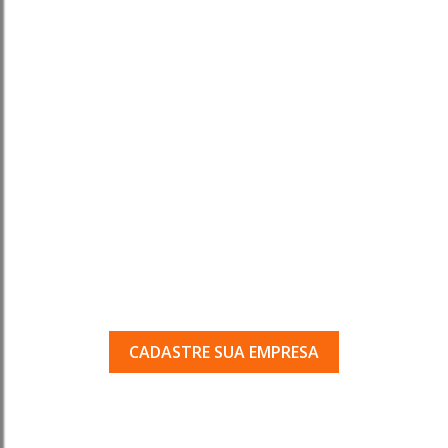
Tem uma empresa em
Porto Ferreira?
Seja encontrado pelos milhares de usuários
que acessam o nosso guia todos os dias.
CADASTRE SUA EMPRESA