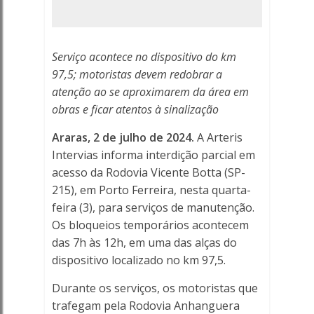
em
Porto
Serviço acontece no dispositivo do km
Ferreira
97,5; motoristas devem redobrar a
atenção ao se aproximarem da área em
-
obras e ficar atentos à sinalização
Porto
Araras, 2 de julho de 2024.
A Arteris
Ferreira
Intervias informa interdição parcial em
acesso da Rodovia Vicente Botta (SP-
Online
215), em Porto Ferreira, nesta quarta-
feira (3), para serviços de manutenção.
-
Os bloqueios temporários acontecem
das 7h às 12h, em uma das alças do
Porto
dispositivo localizado no km 97,5.
Ferreira
Durante os serviços, os motoristas que
Online
trafegam pela Rodovia Anhanguera