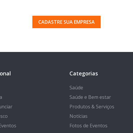
uma empresa em Porto Ferr
 pelos milhares de usuários que acessam o nosso gui
CADASTRE SUA EMPRESA
ional
Categorias
Saúde
a
Saúde e Bem estar
nciar
Produtos & Serviços
osco
Notícias
Eventos
Fotos de Eventos