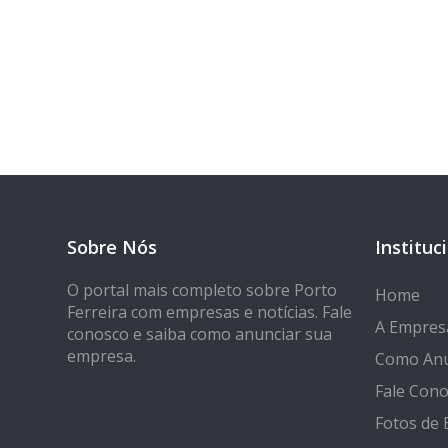
Tem 
Seja encontrado
Sobre Nós
Instituc
O portal mais completo sobre Porto
Home
Ferreira com empresas e notícias. Fale
A Empres
conosco e saiba como anunciar sua
empresa.
Como Anu
Fale Con
Fotos de 