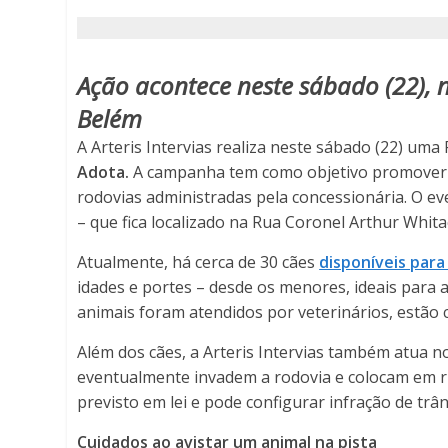
sábado
(22),
Ação acontece neste sábado (22), 
em
Belém
Descalvado
A Arteris Intervias realiza neste sábado (22) um
Adota.
A campanha tem como objetivo promover 
(SP)
rodovias administradas pela concessionária. O e
– que fica localizado na Rua Coronel Arthur Whita
-
Atualmente, há cerca de 30 cães
disponíveis par
Porto
idades e portes – desde os menores, ideais para
animais foram atendidos por veterinários, estão 
Ferreira
Além dos cães, a Arteris Intervias também atua n
Online
eventualmente invadem a rodovia e colocam em ri
previsto em lei e pode configurar infração de trân
-
Cuidados ao avistar um animal na pista