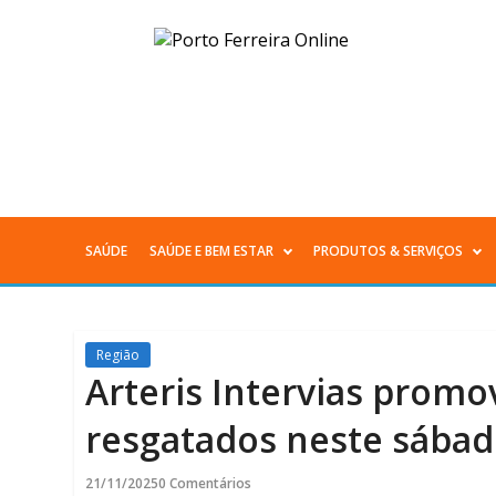
Arteris
Intervias
promove
Feira
de
SAÚDE
SAÚDE E BEM ESTAR
PRODUTOS & SERVIÇOS
Menu
Adoção
Principal
de
Região
cães
Arteris Intervias promo
resgatados
resgatados neste sábado
neste
21/11/2025
0 Comentários