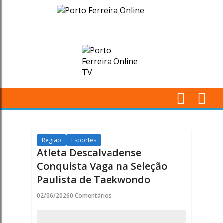
Atleta
Descalvadense
Conquista
Vaga
na
M
Seleção
Pr
Paulista
Região
Esportes
Atleta Descalvadense
de
Conquista Vaga na Seleção
Paulista de Taekwondo
Taekwondo
02/06/2026
0 Comentários
-