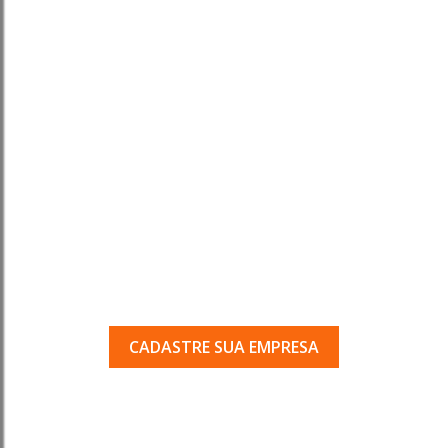
Tem uma empresa em
Porto Ferreira?
Seja encontrado pelos milhares de usuários
que acessam o nosso guia todos os dias.
CADASTRE SUA EMPRESA