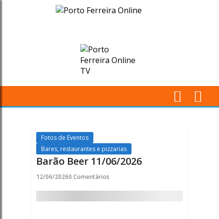
Barão
Beer
11/06/2026
-
Porto
M
Ferreira
Pr
Online
Fotos de Eventos
Bares, restaurantes e pizzarias
Barão Beer 11/06/2026
12/06/2026
0 Comentários