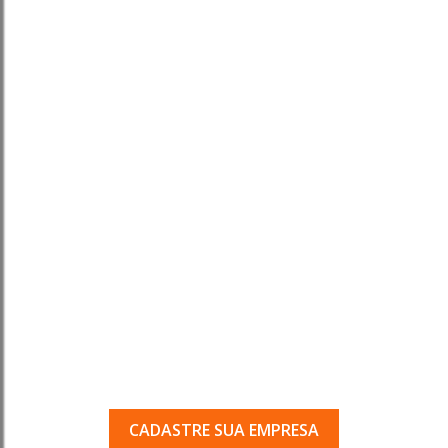
Tem uma empresa em
Porto Ferreira?
Seja encontrado pelos milhares de usuários
que acessam o nosso guia todos os dias.
CADASTRE SUA EMPRESA