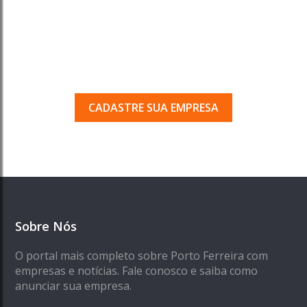
Tem uma empresa em
Porto Ferreira?
Seja encontrado pelos milhares de usuários
que acessam o nosso guia todos os dias.
CADASTRE SUA EMPRESA
Sobre Nós
O portal mais completo sobre Porto Ferreira com
empresas e notícias. Fale conosco e saiba como
anunciar sua empresa.