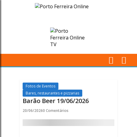
Barão
Beer
19/06/2026
-
Porto
M
Ferreira
Pr
Online
Fotos de Eventos
Bares, restaurantes e pizzarias
Barão Beer 19/06/2026
20/06/2026
0 Comentários