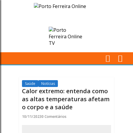
Calor
extremo:
entenda
como
as
M
altas
Pr
temperaturas
Saúde
Notícias
Calor extremo: entenda como
afetam
as altas temperaturas afetam
o corpo e a saúde
o
10/11/2023
0 Comentários
corpo