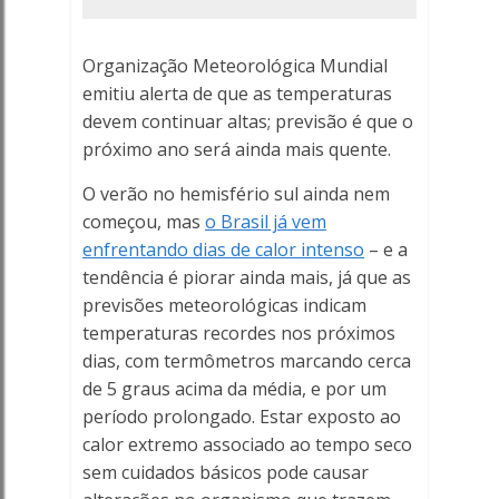
e
a
Organização Meteorológica Mundial
emitiu alerta de que as temperaturas
saúde
devem continuar altas; previsão é que o
-
próximo ano será ainda mais quente.
O verão no hemisfério sul ainda nem
Porto
começou, mas
o Brasil já vem
Ferreira
enfrentando dias de calor intenso
– e a
tendência é piorar ainda mais, já que as
Online
previsões meteorológicas indicam
temperaturas recordes nos próximos
dias, com termômetros marcando cerca
de 5 graus acima da média, e por um
período prolongado. Estar exposto ao
calor extremo associado ao tempo seco
sem cuidados básicos pode causar