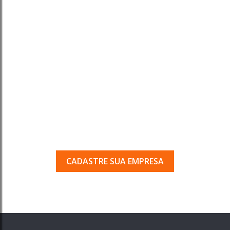
Tem uma empresa em
Porto Ferreira?
Seja encontrado pelos milhares de usuários
que acessam o nosso guia todos os dias.
CADASTRE SUA EMPRESA