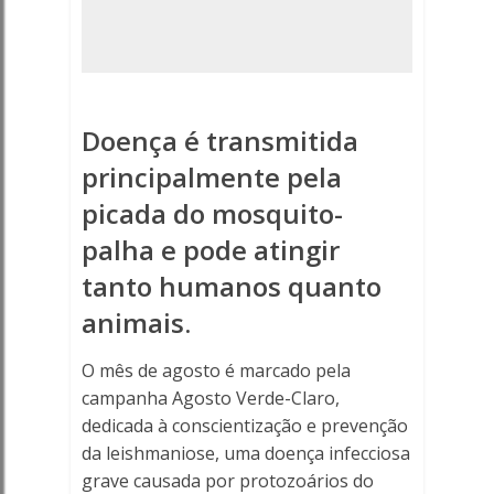
prevenção
contra
a
Doença é transmitida
leishmaniose
principalmente pela
-
picada do mosquito-
Porto
palha e pode atingir
tanto humanos quanto
Ferreira
animais.
Online
O mês de agosto é marcado pela
-
campanha Agosto Verde-Claro,
dedicada à conscientização e prevenção
Porto
da leishmaniose, uma doença infecciosa
Ferreira
grave causada por protozoários do