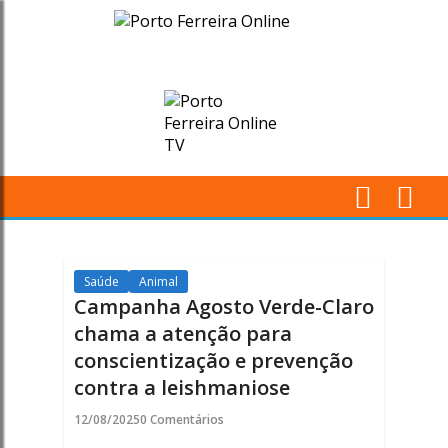
Campanha
Agosto
Verde-
Claro
chama
M
a
Pr
atenção
Saúde
Animal
Campanha Agosto Verde-Claro
para
chama a atenção para
conscientização e prevenção
conscientização
contra a leishmaniose
e
12/08/2025
0 Comentários