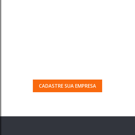
Tem uma empresa em
Porto Ferreira?
Seja encontrado pelos milhares de usuários
que acessam o nosso guia todos os dias.
CADASTRE SUA EMPRESA