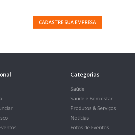
uma empresa em Porto Ferr
 pelos milhares de usuários que acessam o nosso gui
CADASTRE SUA EMPRESA
ional
Categorias
Saúde
a
Saúde e Bem estar
nciar
Produtos & Serviços
osco
Notícias
Eventos
Fotos de Eventos