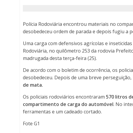
mil
é
Polícia Rodoviária encontrou materiais no compa
apreendida
desobedeceu ordem de parada e depois fugiu a p
Uma carga com defensivos agrícolas e inseticida
no
Rodoviária, no quilômetro 253 da rodovia Prefeit
interior
madrugada desta terça-feira (25).
de
De acordo com o boletim de ocorrência, os polici
desobedeceu. Depois de uma breve perseguição,
SP
de mata.
-
Os policiais rodoviários encontraram
570 litros d
compartimento de carga do automóvel
. No int
Porto
ferramentas e um cadeado cortado.
Ferreira
Fote G1