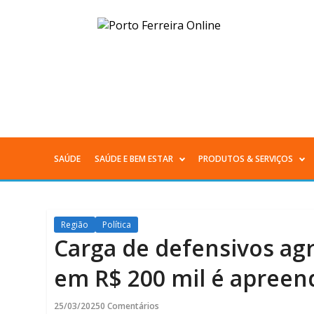
Carga
de
defensivos
agrícolas
e
SAÚDE
SAÚDE E BEM ESTAR
PRODUTOS & SERVIÇOS
Menu
inseticidas
Principal
avaliada
Região
Política
em
Carga de defensivos agrí
R$
em R$ 200 mil é apreend
200
25/03/2025
0 Comentários