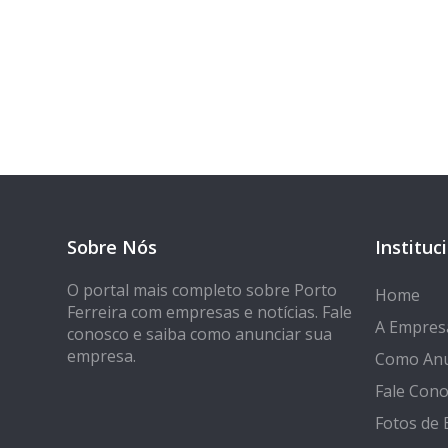
Tem 
Seja encontrado
Sobre Nós
Instituc
O portal mais completo sobre Porto
Home
Ferreira com empresas e notícias. Fale
A Empres
conosco e saiba como anunciar sua
empresa.
Como Anu
Fale Con
Fotos de 