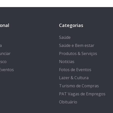
ional
Categorias
Saúde
a
Saúde e Bem estar
nciar
Produtos & Serviços
osco
Notícias
Eventos
Fotos de Eventos
Lazer & Cultura
Turismo de Compras
PAT Vagas de Empregos
Obituário