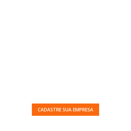
uma empresa em Porto Ferr
 pelos milhares de usuários que acessam o nosso gui
CADASTRE SUA EMPRESA