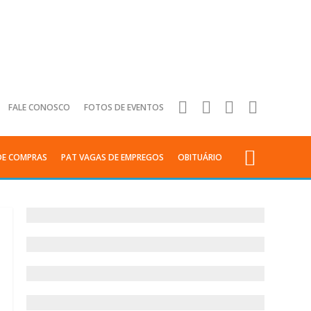
FALE CONOSCO
FOTOS DE EVENTOS
DE COMPRAS
PAT VAGAS DE EMPREGOS
OBITUÁRIO
Saúde
–
Teste