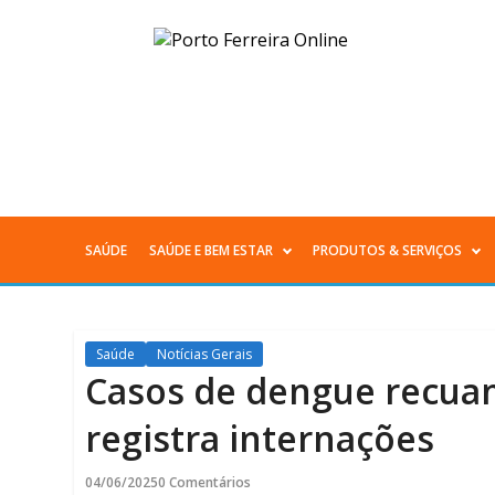
Casos
de
dengue
recuam
e
SAÚDE
SAÚDE E BEM ESTAR
PRODUTOS & SERVIÇOS
Menu
boletim
Principal
semanal
Saúde
Notícias Gerais
não
Casos de dengue recua
registra
registra internações
internações
04/06/2025
0 Comentários