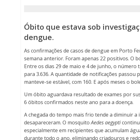
-
Porto
Óbito que estava sob investiga
Ferreira
dengue.
Online
As confirmações de casos de dengue em Porto Fe
semana anterior. Foram apenas 22 positivos. O bo
-
Entre os dias 29 de maio e 4 de junho, o número t
Porto
para 3.636. A quantidade de notificações passou
manteve-se estável, com 160. E após meses o bol
Ferreira
Um óbito aguardava resultado de exames por susp
Online
6 óbitos confirmados neste ano para a doença.
A chegada do tempo mais frio tende a diminuir a 
desapareceram. O mosquito
Aedes aegypti
continu
especialmente em recipientes que acumulam água
durante todo o ano, eliminando criadouros e redo