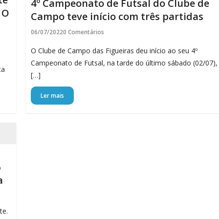
4º Campeonato de Futsal do Clube de
 O
Campo teve início com três partidas
06/07/2022
0 Comentários
O Clube de Campo das Figueiras deu início ao seu 4º
Campeonato de Futsal, na tarde do último sábado (02/07),
ça
[…]
Ler mais
6
a
te.