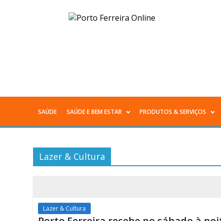
Arquivos
Lazer
&
Cultura
-
SAÚDE
SAÚDE E BEM ESTAR
PRODUTOS & SERVIÇOS
Menu
Página
Principal
12
Lazer & Cultura
de
Todas
12
as
-
Lazer & Cultura
notícias
Porto Ferreira recebe no sábado à noi