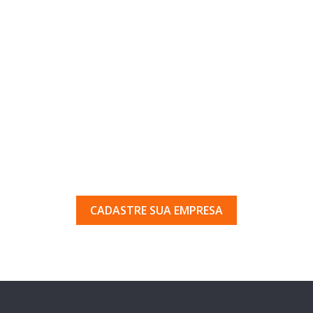
uma empresa em Porto Ferr
 pelos milhares de usuários que acessam o nosso gui
CADASTRE SUA EMPRESA