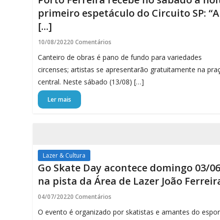
Porto
primeiro espetáculo do Circuito SP: “A
[...]
Ferreira
10/08/2022
0 Comentários
Online
Canteiro de obras é pano de fundo para variedades
circenses; artistas se apresentarão gratuitamente na pra
-
central. Neste sábado (13/08) […]
Porto
Ler mais
Ferreira
Online
Lazer & Cultura
Go Skate Day acontece domingo 03/0
na pista da Área de Lazer João Ferreir
04/07/2022
0 Comentários
O evento é organizado por skatistas e amantes do espor