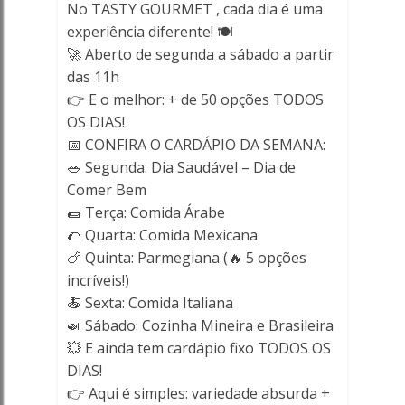
-
No TASTY GOURMET , cada dia é uma
experiência diferente! 🍽️
Porto
🚀 Aberto de segunda a sábado a partir
das 11h
Ferreira
👉 E o melhor: + de 50 opções TODOS
Online
OS DIAS!
📅 CONFIRA O CARDÁPIO DA SEMANA:
🥗 Segunda: Dia Saudável – Dia de
Comer Bem
🌯 Terça: Comida Árabe
🌮 Quarta: Comida Mexicana
🍗 Quinta: Parmegiana (🔥 5 opções
incríveis!)
🍝 Sexta: Comida Italiana
🍛 Sábado: Cozinha Mineira e Brasileira
💥 E ainda tem cardápio fixo TODOS OS
DIAS!
👉 Aqui é simples: variedade absurda +