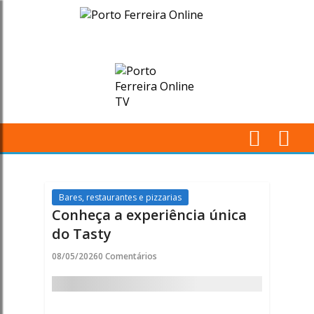
Conheça
a
experiência
única
do
M
Tasty
Pr
-
Bares, restaurantes e pizzarias
Conheça a experiência única
Porto
do Tasty
Ferreira
08/05/2026
0 Comentários
Online