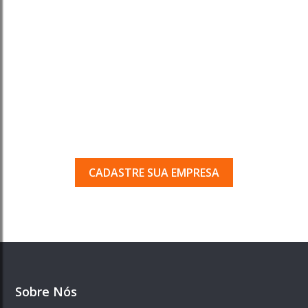
Tem uma empresa em
Porto Ferreira?
Seja encontrado pelos milhares de usuários
que acessam o nosso guia todos os dias.
CADASTRE SUA EMPRESA
Sobre Nós