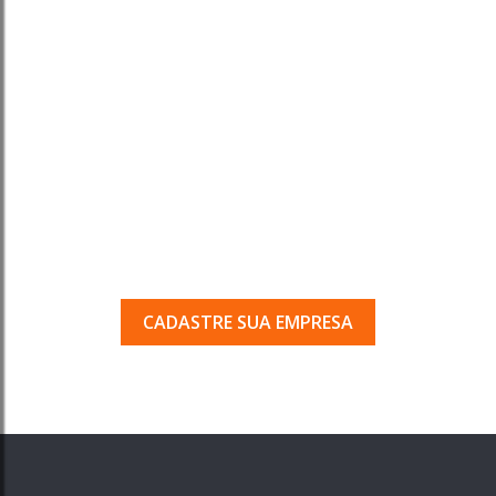
Tem uma empresa em
Porto Ferreira?
Seja encontrado pelos milhares de usuários
que acessam o nosso guia todos os dias.
CADASTRE SUA EMPRESA