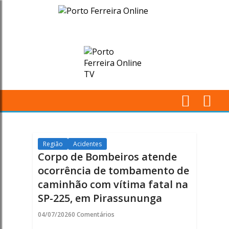
Corpo
de
Bombeiros
atende
ocorrência
M
de
Pr
tombamento
Região
Acidentes
Corpo de Bombeiros atende
de
ocorrência de tombamento de
caminhão com vítima fatal na
caminhão
SP-225, em Pirassununga
com
04/07/2026
0 Comentários