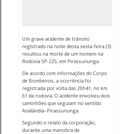
vítima
fatal
na
Um grave acidente de trânsito
SP-
registrado na noite desta sexta-feira (3)
225,
resultou na morte de um homem na
Rodovia SP-225, em Pirassununga.
em
De acordo com informações do Corpo
Pirassununga
de Bombeiros, a ocorrência foi
registrada por volta das 20h41, no km
-
61 da rodovia. O acidente envolveu dois
caminhões que seguiam no sentido
Porto
Analândia–Pirassununga.
Ferreira
Segundo o relato da corporação,
Online
durante uma manobra de