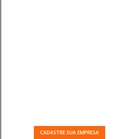
Tem uma empresa em
Porto Ferreira?
Seja encontrado pelos milhares de usuários
que acessam o nosso guia todos os dias.
CADASTRE SUA EMPRESA