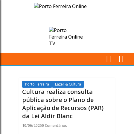
Cultura
realiza
consulta
pública
sobre
M
o
Pr
Plano
Porto Ferreira
Lazer & Cultura
Cultura realiza consulta
de
pública sobre o Plano de
Aplicação de Recursos (PAR)
Aplicação
da Lei Aldir Blanc
de
10/06/2025
0 Comentários