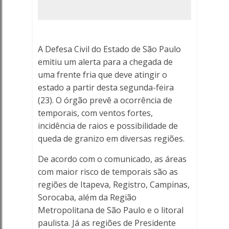
temperatura
no
interior
A Defesa Civil do Estado de São Paulo
emitiu um alerta para a chegada de
de
uma frente fria que deve atingir o
estado a partir desta segunda-feira
SP.
(23). O órgão prevê a ocorrência de
-
temporais, com ventos fortes,
incidência de raios e possibilidade de
Porto
queda de granizo em diversas regiões.
Ferreira
De acordo com o comunicado, as áreas
com maior risco de temporais são as
Online
regiões de Itapeva, Registro, Campinas,
Sorocaba, além da Região
-
Metropolitana de São Paulo e o litoral
Porto
paulista. Já as regiões de Presidente