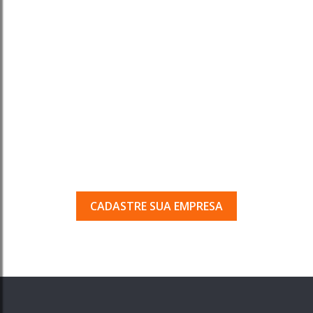
Tem uma empresa em
Porto Ferreira?
Seja encontrado pelos milhares de usuários
que acessam o nosso guia todos os dias.
CADASTRE SUA EMPRESA