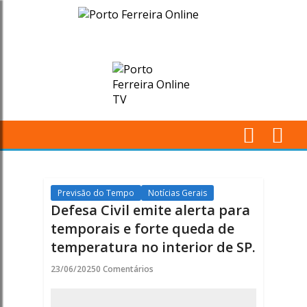
Defesa
Civil
emite
alerta
para
M
temporais
Pr
e
Previsão do Tempo
Notícias Gerais
Defesa Civil emite alerta para
forte
temporais e forte queda de
temperatura no interior de SP.
queda
23/06/2025
0 Comentários
de