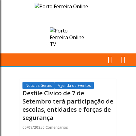
Desfile
Cívico
de
7
de
M
Setembro
Pr
terá
Notícias Gerais
Agenda de Eventos
Desfile Cívico de 7 de
participação
Setembro terá participação de
escolas, entidades e forças de
de
segurança
escolas,
05/09/2025
0 Comentários