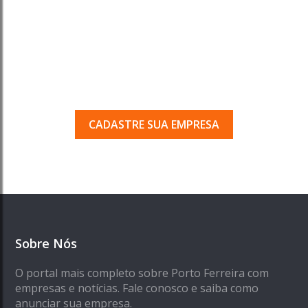
Tem uma empresa em
Porto Ferreira?
Seja encontrado pelos milhares de usuários
que acessam o nosso guia todos os dias.
CADASTRE SUA EMPRESA
Sobre Nós
O portal mais completo sobre Porto Ferreira com
empresas e notícias. Fale conosco e saiba como
anunciar sua empresa.