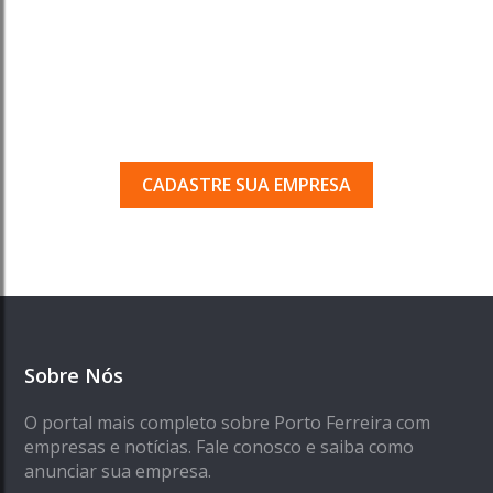
Tem uma empresa em
Porto Ferreira?
Seja encontrado pelos milhares de usuários
que acessam o nosso guia todos os dias.
CADASTRE SUA EMPRESA
Sobre Nós
O portal mais completo sobre Porto Ferreira com
empresas e notícias. Fale conosco e saiba como
anunciar sua empresa.