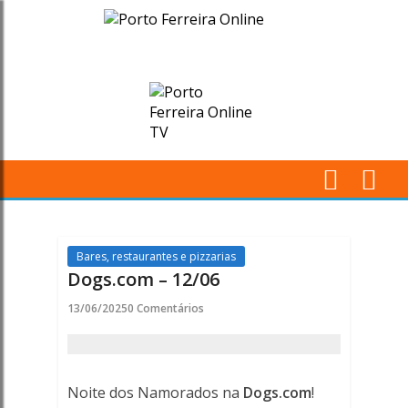
Dogs.com
-
12/06
-
Porto
M
Ferreira
Pr
Online
Bares, restaurantes e pizzarias
Dogs.com – 12/06
-
13/06/2025
0 Comentários
Porto
Ferreira
Noite dos Namorados na
Dogs.com
!