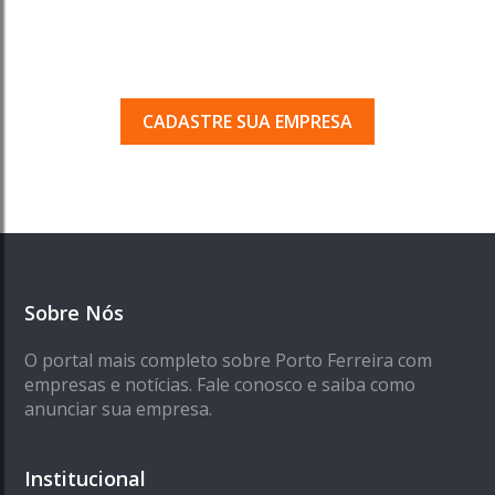
Porto Ferreira?
Seja encontrado pelos milhares de usuários
que acessam o nosso guia todos os dias.
CADASTRE SUA EMPRESA
Sobre Nós
O portal mais completo sobre Porto Ferreira com
empresas e notícias. Fale conosco e saiba como
anunciar sua empresa.
Institucional