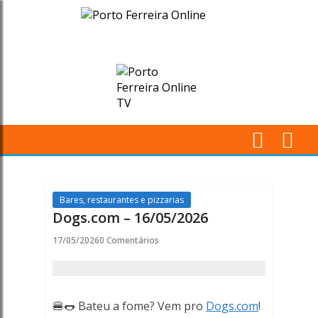
Dogs.com
-
16/05/2026
-
Porto
M
Ferreira
Pr
Online
Bares, restaurantes e pizzarias
Dogs.com – 16/05/2026
17/05/2026
0 Comentários
🍔🌭 Bateu a fome? Vem pro
Dogs.com
!