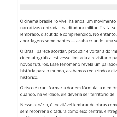
Brasileiro
Precisa
O cinema brasileiro vive, há anos, um movimento 
Acordar
narrativas centradas na ditadura militar. Trata-s
lembrado, discutido e compreendido. No entanto,
-
abordagens semelhantes — acaba criando uma se
Porto
O Brasil parece acordar, produzir e voltar a dor
cinematográfica estivesse limitada a revisitar o
Ferreira
novos futuros. Esse fenômeno revela um parad
história para o mundo, acabamos reduzindo a dive
Online
histórico.
-
O risco é transformar a dor em fórmula, a memór
quando, na verdade, ele deveria ser território de
Porto
Nesse cenário, é inevitável lembrar de obras co
Ferreira
sem recorrer à ditadura como eixo central, ent