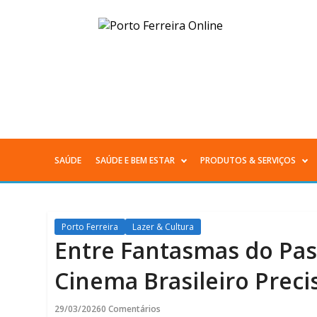
Entre
Fantasmas
do
Passado
e
SAÚDE
SAÚDE E BEM ESTAR
PRODUTOS & SERVIÇOS
Menu
Estrelas
Principal
do
Porto Ferreira
Lazer & Cultura
Futuro:
Entre Fantasmas do Pass
O
Cinema Brasileiro Preci
Cinema
29/03/2026
0 Comentários