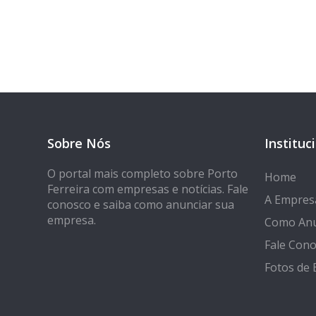
Sobre Nós
Instituc
O portal mais completo sobre Porto
Home
Ferreira com empresas e notícias. Fale
A Empres
conosco e saiba como anunciar sua
empresa.
Como Anu
Fale Con
Fotos de 