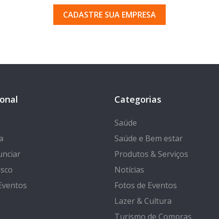
CADASTRE SUA EMPRESA
ional
Categorias
Saúde
a
Saúde e Bem estar
nciar
Produtos & Serviços
osco
Notícias
Eventos
Fotos de Eventos
Lazer & Cultura
Turismo de Compras