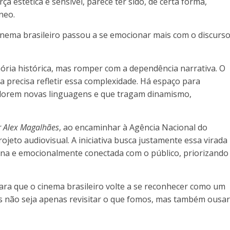
ça estética e sensível, parece ter sido, de certa forma,
neo.
inema brasileiro passou a se emocionar mais com o discurs
ria histórica, mas romper com a dependência narrativa. O
ma precisa refletir essa complexidade. Há espaço para
plorem novas linguagens e que tragam dinamismo,
or Alex Magalhães
, ao encaminhar à Agência Nacional do
eto audiovisual. A iniciativa busca justamente essa virada
rna e emocionalmente conectada com o público, priorizando
 para que o cinema brasileiro volte a se reconhecer como um
ias não seja apenas revisitar o que fomos, mas também ousa