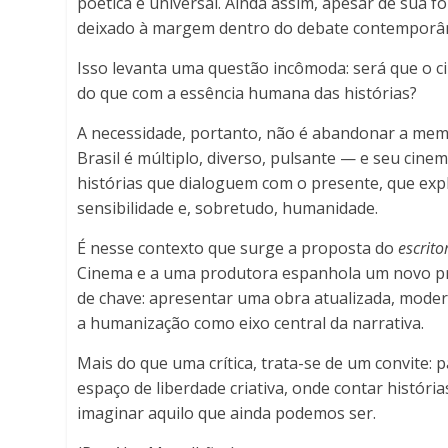
Online
poética e universal. Ainda assim, apesar de sua for
deixado à margem dentro do debate contemporâ
Isso levanta uma questão incômoda: será que o c
do que com a essência humana das histórias?
A necessidade, portanto, não é abandonar a memó
Brasil é múltiplo, diverso, pulsante — e seu cine
histórias que dialoguem com o presente, que ex
sensibilidade e, sobretudo, humanidade.
É nesse contexto que surge a proposta do
escrit
Cinema e a uma produtora espanhola um novo proj
de chave: apresentar uma obra atualizada, mode
a humanização como eixo central da narrativa.
Mais do que uma crítica, trata-se de um convite:
espaço de liberdade criativa, onde contar histór
imaginar aquilo que ainda podemos ser.