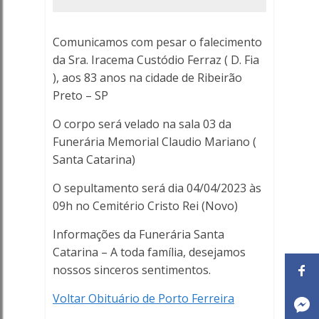
Fia
)
Comunicamos com pesar o falecimento
da Sra. Iracema Custódio Ferraz ( D. Fia
-
), aos 83 anos na cidade de Ribeirão
Porto
Preto – SP
O corpo será velado na sala 03 da
Ferreira
Funerária Memorial Claudio Mariano (
Online
Santa Catarina)
O sepultamento será dia 04/04/2023 às
09h no Cemitério Cristo Rei (Novo)
Informações da Funerária Santa
Catarina – A toda família, desejamos
nossos sinceros sentimentos.
Voltar Obituário de Porto Ferreira