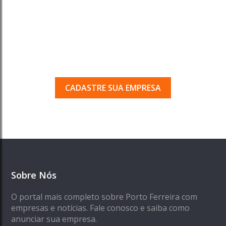
Tem uma empresa em
Porto Ferreira?
Seja encontrado pelos milhares de usuários
que acessam o nosso guia todos os dias.
CADASTRE SUA EMPRESA
Sobre Nós
O portal mais completo sobre Porto Ferreira com
empresas e notícias. Fale conosco e saiba como
anunciar sua empresa.