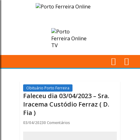
Faleceu
dia
03/04/2023
-
Sra.
M
Iracema
Pr
Custódio
Obituário Porto Ferreira
Faleceu dia 03/04/2023 – Sra.
Ferraz
Iracema Custódio Ferraz ( D.
Fia )
(
03/04/2023
0 Comentários
D.