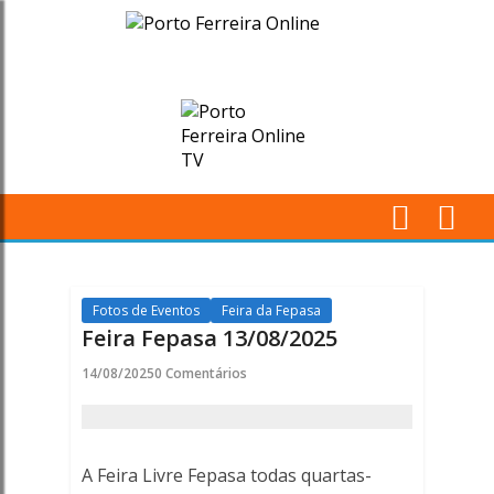
Feira
Fepasa
13/08/2025
-
Porto
M
Ferreira
Pr
Online
Fotos de Eventos
Feira da Fepasa
Feira Fepasa 13/08/2025
14/08/2025
0 Comentários
A Feira Livre Fepasa todas quartas-