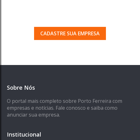
Porto Ferreira?
Seja encontrado pelos milhares de usuários
que acessam o nosso guia todos os dias.
CADASTRE SUA EMPRESA
Sobre Nós
O portal mais completo sobre Porto Ferreira com
empresas e notícias. Fale conosco e saiba como
anunciar sua empresa.
Institucional