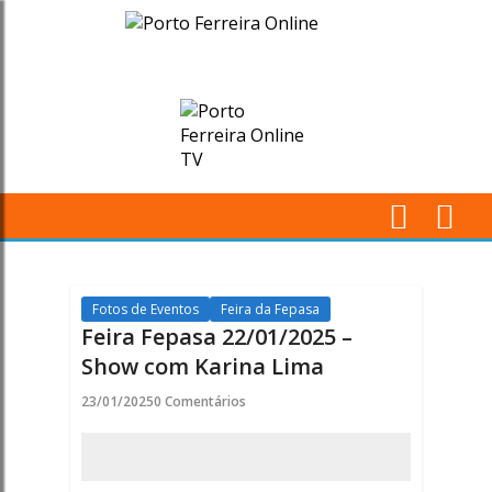
Feira
Fepasa
22/01/2025
-
Show
M
com
Pr
Karina
Fotos de Eventos
Feira da Fepasa
Feira Fepasa 22/01/2025 –
Lima
Show com Karina Lima
-
23/01/2025
0 Comentários
Porto