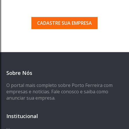
Seja encontrado pelos milhares de usuários
que acessam o nosso guia todos os dias.
CADASTRE SUA EMPRESA
Sobre Nós
O portal mais completo sobre Porto Ferreira com
empresas e notícias. Fale conosco e saiba como
anunciar sua empresa.
Institucional