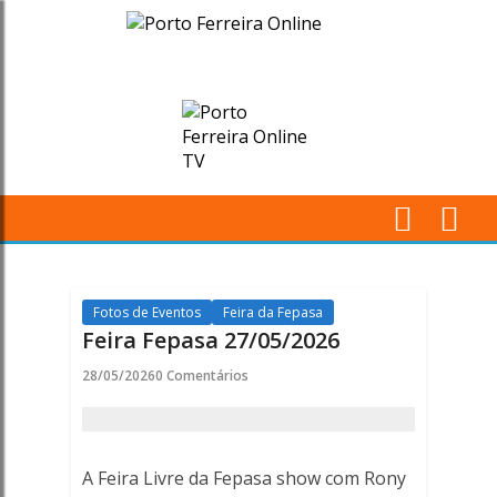
Feira
Fepasa
27/05/2026
-
Porto
M
Ferreira
Pr
Online
Fotos de Eventos
Feira da Fepasa
Feira Fepasa 27/05/2026
28/05/2026
0 Comentários
A Feira Livre da Fepasa show com Rony