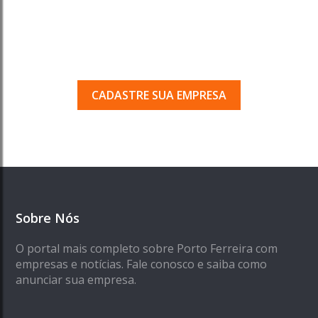
Tem uma empresa em
Porto Ferreira?
Seja encontrado pelos milhares de usuários
que acessam o nosso guia todos os dias.
CADASTRE SUA EMPRESA
Sobre Nós
O portal mais completo sobre Porto Ferreira com
empresas e notícias. Fale conosco e saiba como
anunciar sua empresa.