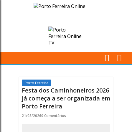
Festa
dos
Caminhoneiros
2026
já
M
começa
Pr
a
Porto Ferreira
Festa dos Caminhoneiros 2026
ser
já começa a ser organizada em
Porto Ferreira
organizada
21/05/2026
0 Comentários
em