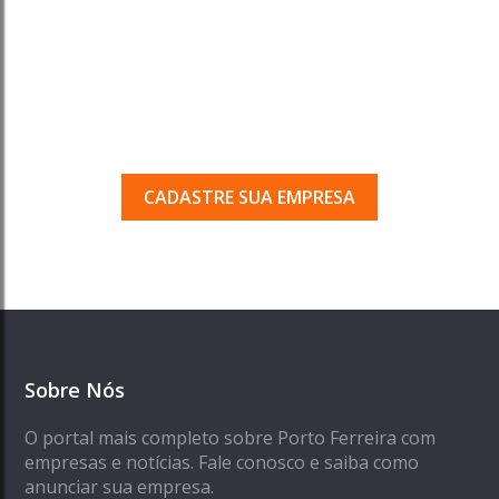
Tem uma empresa em
Porto Ferreira?
Seja encontrado pelos milhares de usuários
que acessam o nosso guia todos os dias.
CADASTRE SUA EMPRESA
Sobre Nós
O portal mais completo sobre Porto Ferreira com
empresas e notícias. Fale conosco e saiba como
anunciar sua empresa.