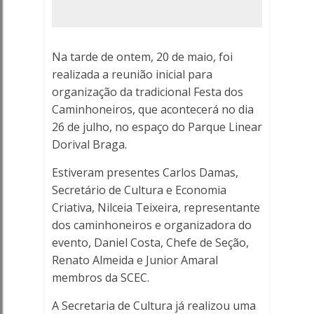
Porto
Ferreira
Na tarde de ontem, 20 de maio, foi
-
realizada a reunião inicial para
organização da tradicional Festa dos
Porto
Caminhoneiros, que acontecerá no dia
Ferreira
26 de julho, no espaço do Parque Linear
Dorival Braga.
Online
Estiveram presentes Carlos Damas,
-
Secretário de Cultura e Economia
Criativa, Nilceia Teixeira, representante
Porto
dos caminhoneiros e organizadora do
evento, Daniel Costa, Chefe de Seção,
Ferreira
Renato Almeida e Junior Amaral
Online
membros da SCEC.
A Secretaria de Cultura já realizou uma