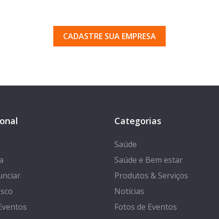
uma empresa em Porto Ferr
 pelos milhares de usuários que acessam o nosso gui
CADASTRE SUA EMPRESA
ional
Categorias
Saúde
a
Saúde e Bem estar
nciar
Produtos & Serviços
osco
Notícias
Eventos
Fotos de Eventos