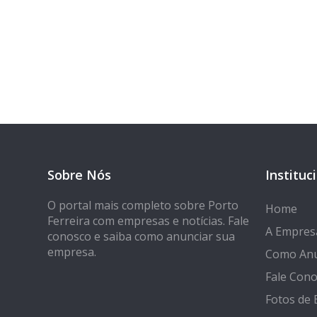
Tem 
Seja encontrado
Sobre Nós
Instituc
O portal mais completo sobre Porto
Home
Ferreira com empresas e notícias. Fale
A Empres
conosco e saiba como anunciar sua
empresa.
Como Anu
Fale Con
Fotos de 