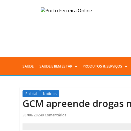
GCM
apreende
drogas
no
Jd.
SAÚDE
SAÚDE E BEM ESTAR
PRODUTOS & SERVIÇOS
Menu
Anésia
Principal
-
Policial
Notícias
Porto
GCM apreende drogas no
Ferreira
30/08/2024
0 Comentários
Online