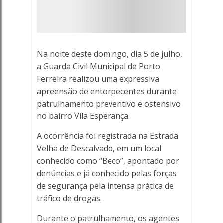
560
em
dinheiro
Na noite deste domingo, dia 5 de julho,
na
a Guarda Civil Municipal de Porto
Ferreira realizou uma expressiva
Vila
apreensão de entorpecentes durante
patrulhamento preventivo e ostensivo
Esperança
no bairro Vila Esperança.
-
A ocorrência foi registrada na Estrada
Velha de Descalvado, em um local
Porto
conhecido como “Beco”, apontado por
Ferreira
denúncias e já conhecido pelas forças
de segurança pela intensa prática de
Online
tráfico de drogas.
-
Durante o patrulhamento, os agentes