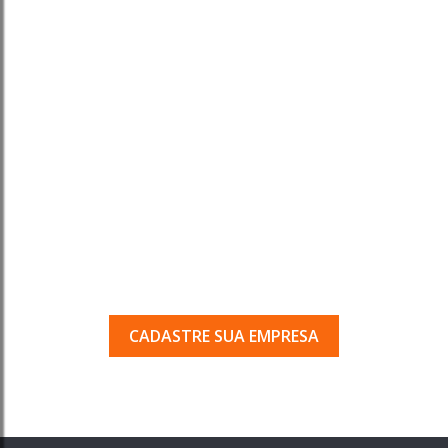
Tem uma empresa em
Porto Ferreira?
Seja encontrado pelos milhares de usuários
que acessam o nosso guia todos os dias.
CADASTRE SUA EMPRESA