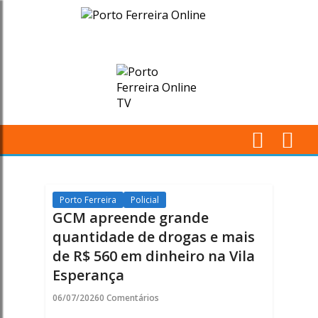
GCM
apreende
grande
quantidade
de
M
drogas
Pr
e
Porto Ferreira
Policial
GCM apreende grande
mais
quantidade de drogas e mais
de R$ 560 em dinheiro na Vila
de
Esperança
R$
06/07/2026
0 Comentários