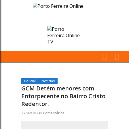
GCM
Detém
menores
com
Entorpecente
M
no
Pr
Bairro
Policial
Notícias
GCM Detém menores com
Cristo
Entorpecente no Bairro Cristo
Redentor.
Redentor.
27/02/2024
0 Comentários
-