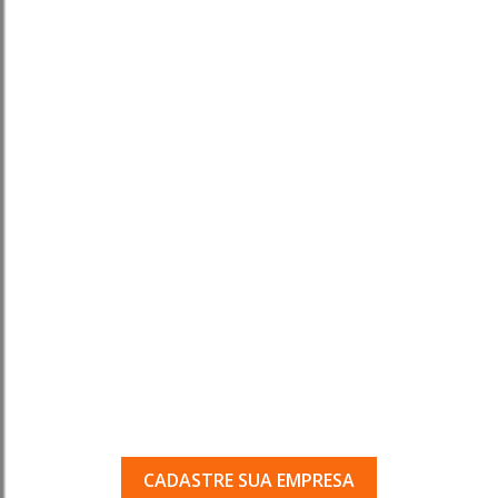
Tem uma empresa em
Porto Ferreira?
Seja encontrado pelos milhares de usuários
que acessam o nosso guia todos os dias.
CADASTRE SUA EMPRESA