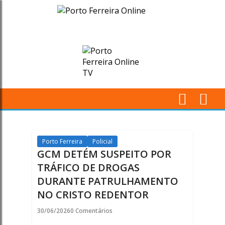
GCM
DETÉM
SUSPEITO
POR
TRÁFICO
M
DE
Pr
DROGAS
Porto Ferreira
Policial
GCM DETÉM SUSPEITO POR
DURANTE
TRÁFICO DE DROGAS
DURANTE PATRULHAMENTO
PATRULHAMENTO
NO CRISTO REDENTOR
NO
30/06/2026
0 Comentários