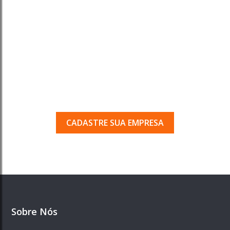
Tem uma empresa em
Porto Ferreira?
Seja encontrado pelos milhares de usuários
que acessam o nosso guia todos os dias.
CADASTRE SUA EMPRESA
Sobre Nós