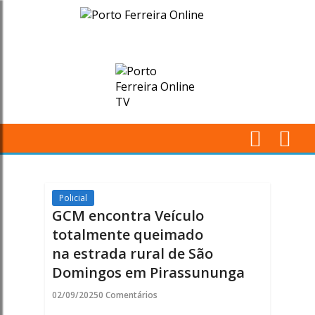
GCM
encontra
Veículo
totalmente queimad
na estrada
M
rural
Pr
de
Policial
GCM encontra Veículo
São
totalmente queimado
na estrada rural de São
Domingos em
Domingos em Pirassununga
Pirassununga
02/09/2025
0 Comentários