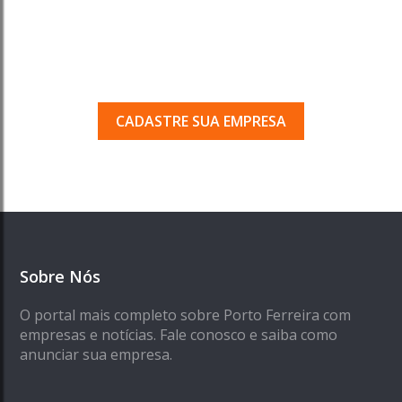
Tem uma empresa em
Porto Ferreira?
Seja encontrado pelos milhares de usuários
que acessam o nosso guia todos os dias.
CADASTRE SUA EMPRESA
Sobre Nós
O portal mais completo sobre Porto Ferreira com
empresas e notícias. Fale conosco e saiba como
anunciar sua empresa.