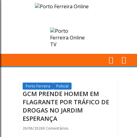
GCM
PRENDE
HOMEM
EM
FLAGRANTE
M
POR
Pr
TRÁFICO
Porto Ferreira
Policial
GCM PRENDE HOMEM EM
DE
FLAGRANTE POR TRÁFICO DE
DROGAS NO JARDIM
DROGAS
ESPERANÇA
NO
26/06/2026
0 Comentários