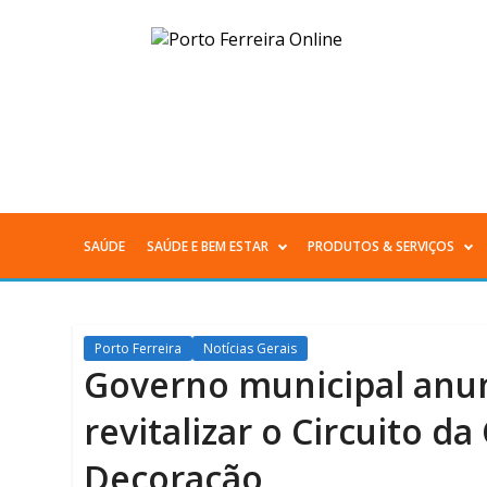
Governo
municipal
anuncia
investimento
para
SAÚDE
SAÚDE E BEM ESTAR
PRODUTOS & SERVIÇOS
Menu
revitalizar
Principal
o
Porto Ferreira
Notícias Gerais
Circuito
Governo municipal anun
da
revitalizar o Circuito da
Cerâmica
Decoração