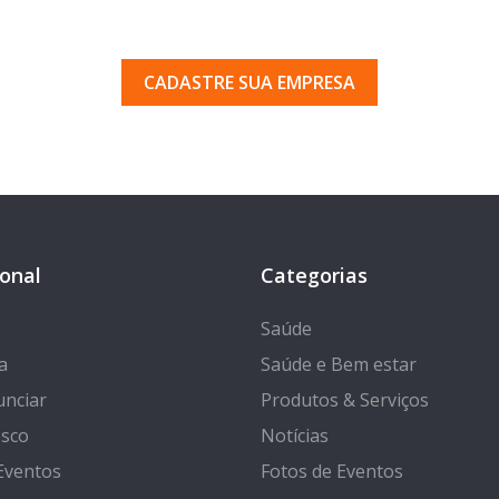
uma empresa em Porto Ferr
 pelos milhares de usuários que acessam o nosso gui
CADASTRE SUA EMPRESA
ional
Categorias
Saúde
a
Saúde e Bem estar
nciar
Produtos & Serviços
osco
Notícias
Eventos
Fotos de Eventos