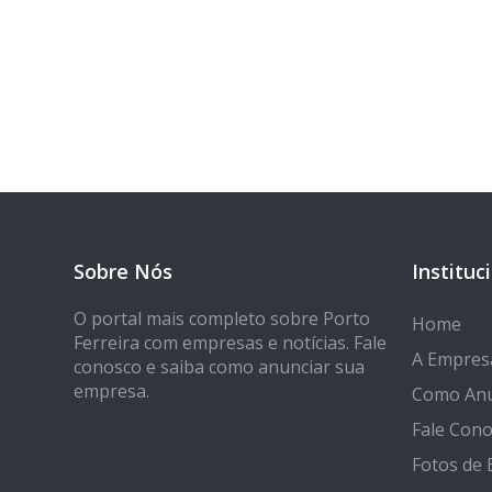
Tem 
Seja encontrado
Sobre Nós
Instituc
O portal mais completo sobre Porto
Home
Ferreira com empresas e notícias. Fale
A Empres
conosco e saiba como anunciar sua
empresa.
Como Anu
Fale Con
Fotos de 