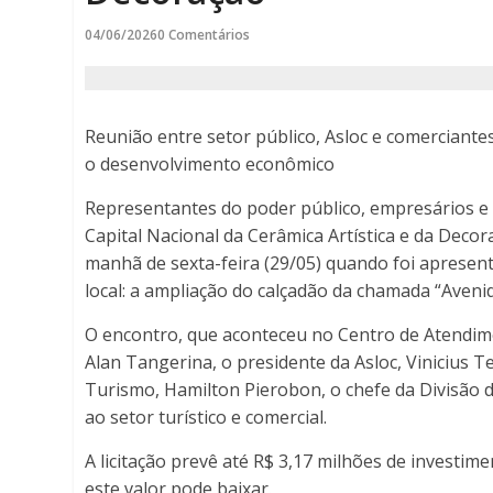
Artística
04/06/2026
0 Comentários
e
Decoração
Reunião entre setor público, Asloc e comerciante
-
o desenvolvimento econômico
Representantes do poder público, empresários e d
Porto
Capital Nacional da Cerâmica Artística e da Deco
Ferreira
manhã de sexta-feira (29/05) quando foi apresen
local: a ampliação do calçadão da chamada “Aveni
Online
O encontro, que aconteceu no Centro de Atendimen
-
Alan Tangerina, o presidente da Asloc, Vinicius 
Turismo, Hamilton Pierobon, o chefe da Divisão 
Porto
ao setor turístico e comercial.
Ferreira
A licitação prevê até R$ 3,17 milhões de investim
este valor pode baixar.