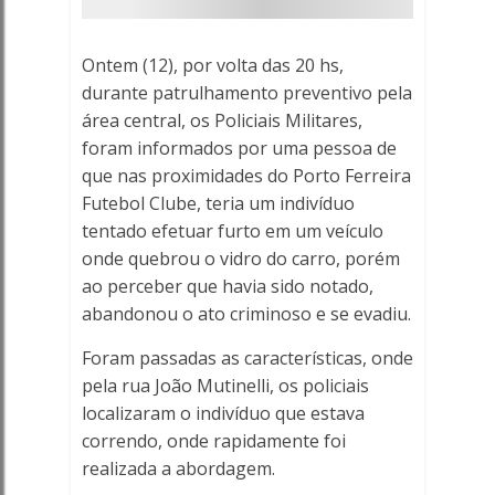
danos
em
Ontem (12), por volta das 20 hs,
durante patrulhamento preventivo pela
veículo
área central, os Policiais Militares,
-
foram informados por uma pessoa de
que nas proximidades do Porto Ferreira
Porto
Futebol Clube, teria um indivíduo
tentado efetuar furto em um veículo
Ferreira
onde quebrou o vidro do carro, porém
ao perceber que havia sido notado,
Online
abandonou o ato criminoso e se evadiu.
-
Foram passadas as características, onde
Porto
pela rua João Mutinelli, os policiais
localizaram o indivíduo que estava
Ferreira
correndo, onde rapidamente foi
realizada a abordagem.
Online