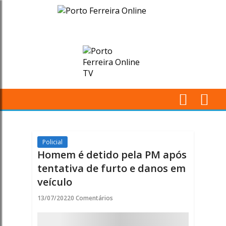
Homem
é
detido
pela
PM
M
após
Pr
tentativa
Policial
Homem é detido pela PM após
de
tentativa de furto e danos em
veículo
furto
13/07/2022
0 Comentários
e