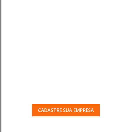
Tem uma empresa em
Porto Ferreira?
Seja encontrado pelos milhares de usuários
que acessam o nosso guia todos os dias.
CADASTRE SUA EMPRESA