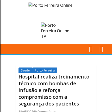
Hospital
realiza
treinamento
técnico
com
M
bombas
Pr
de
Saúde
Porto Ferreira
Hospital realiza treinamento
infusão
técnico com bombas de
infusão e reforça
e
compromisso com a
reforça
segurança dos pacientes
18/05/2026
0 Comentários