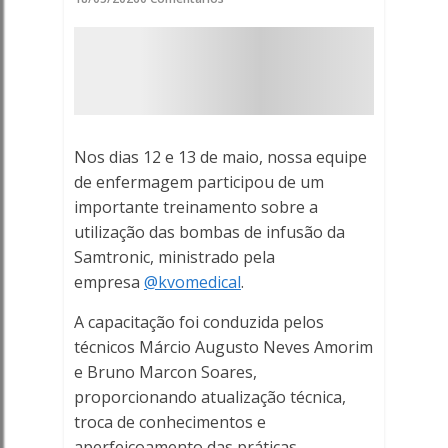
compromisso
com
a
segurança
Nos dias 12 e 13 de maio, nossa equipe
dos
de enfermagem participou de um
importante treinamento sobre a
pacientes
utilização das bombas de infusão da
Samtronic, ministrado pela
-
empresa
@kvomedical
.
Porto
A capacitação foi conduzida pelos
Ferreira
técnicos Márcio Augusto Neves Amorim
e Bruno Marcon Soares,
Online
proporcionando atualização técnica,
troca de conhecimentos e
-
aperfeiçoamento das práticas