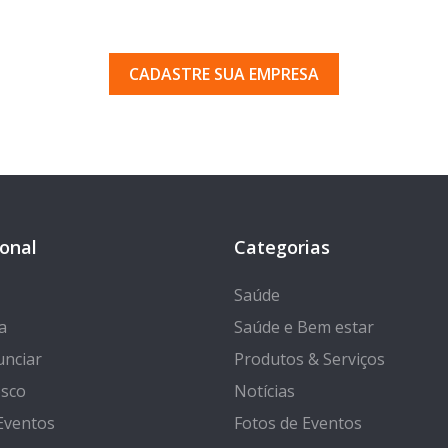
uma empresa em Porto Ferr
 pelos milhares de usuários que acessam o nosso gui
CADASTRE SUA EMPRESA
ional
Categorias
Saúde
a
Saúde e Bem estar
nciar
Produtos & Serviços
osco
Notícias
Eventos
Fotos de Eventos