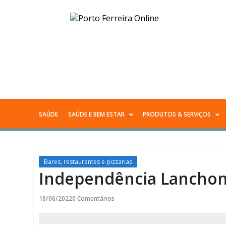
Independência
Lanchonete
17
de
Junho
SAÚDE
SAÚDE E BEM ESTAR
PRODUTOS & SERVIÇOS
Menu
2022
Principal
-
Bares, restaurantes e pizzarias
Porto
Independência Lanchon
Ferreira
18/06/2022
0 Comentários
Online