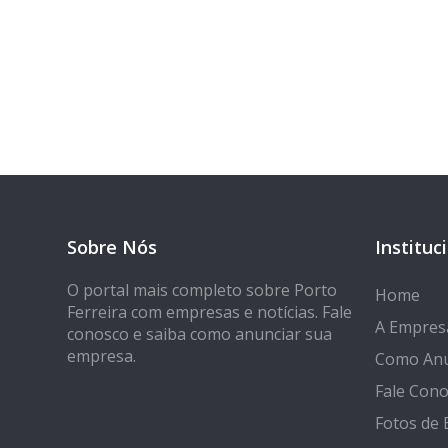
Tem 
Seja encontrado
Sobre Nós
Instituc
O portal mais completo sobre Porto
Home
Ferreira com empresas e notícias. Fale
A Empres
conosco e saiba como anunciar sua
empresa.
Como Anu
Fale Con
Fotos de 