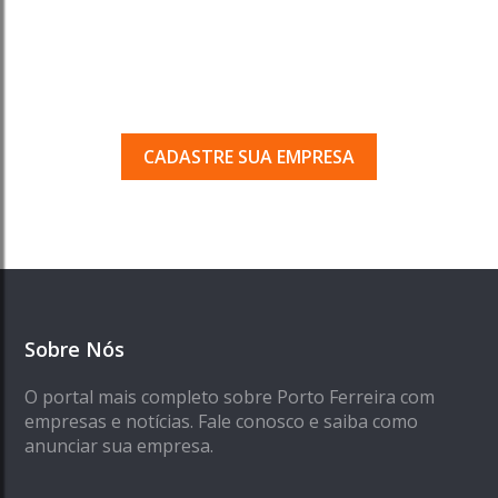
Tem uma empresa em
Porto Ferreira?
Seja encontrado pelos milhares de usuários
que acessam o nosso guia todos os dias.
CADASTRE SUA EMPRESA
Sobre Nós
O portal mais completo sobre Porto Ferreira com
empresas e notícias. Fale conosco e saiba como
anunciar sua empresa.