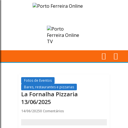
La
Fornalha
Pizzaria
13/06/2025
-
M
Porto
Pr
Ferreira
Fotos de Eventos
Bares, restaurantes e pizzarias
Online
La Fornalha Pizzaria
13/06/2025
14/06/2025
0 Comentários