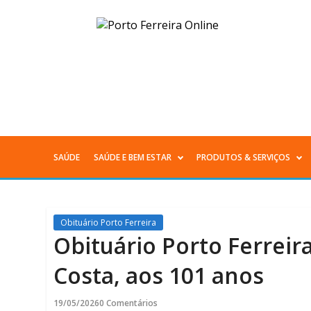
Obituário
Porto
Ferreira
|
Anezia
SAÚDE
SAÚDE E BEM ESTAR
PRODUTOS & SERVIÇOS
Menu
Lopes
Principal
do
Obituário Porto Ferreira
Prado
Obituário Porto Ferreir
Costa,
Costa, aos 101 anos
aos
19/05/2026
0 Comentários