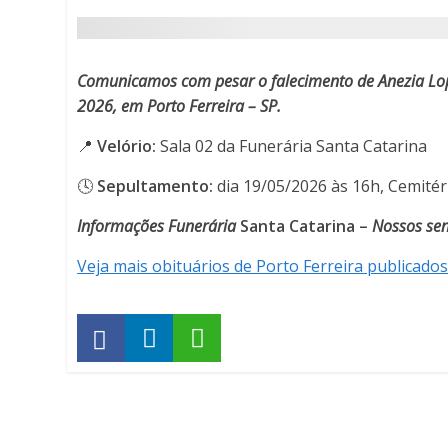
101
anos
Comunicamos com pesar o falecimento de Anezia Lope
-
2026, em Porto Ferreira – SP.
📍
Velório:
Porto
Sala 02 da Funerária Santa Catarina
🕓
Sepultamento:
dia 19/05/2026 às 16h, Cemitér
Ferreira
Informações Funerária
Santa Catarina –
Nossos sen
Online
Veja mais obituários de Porto Ferreira publicados
-
Porto
Ferreira
Online