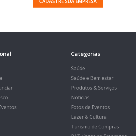
CADASTRE SUA EMPRESA
ional
Categorias
Saúde
a
Saúde e Bem estar
nciar
Produtos & Serviços
osco
Notícias
Eventos
Fotos de Eventos
Lazer & Cultura
Turismo de Compras