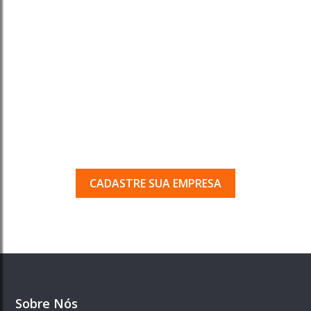
Tem uma empresa em
Porto Ferreira?
Seja encontrado pelos milhares de usuários
que acessam o nosso guia todos os dias.
CADASTRE SUA EMPRESA
Sobre Nós