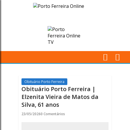
Obituário
Porto
Ferreira
|
Elzenita
M
Vieira
Pr
de
Obituário Porto Ferreira
Obituário Porto Ferreira |
Matos
Elzenita Vieira de Matos da
Silva, 61 anos
da
23/05/2026
0 Comentários
Silva,