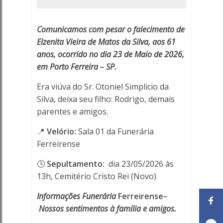
61
anos
Comunicamos com pesar o falecimento de
Elzenita Vieira de Matos da Silva, aos 61
-
anos, ocorrido no dia 23 de Maio de 2026,
Porto
em Porto Ferreira – SP.
Era viúva do Sr. Otoniel Simplicio da
Ferreira
Silva, deixa seu filho: Rodrigo, demais
Online
parentes e amigos.
-
📍
Velório:
Sala 01 da Funerária
Ferreirense
Porto
🕓
Sepultamento:
dia 23/05/2026 às
Ferreira
13h, Cemitério Cristo Rei (Novo)
Online
Informações Funerária
Ferreirense–
Nossos sentimentos à família e amigos.