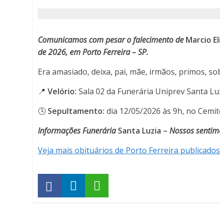
43
anos
Comunicamos com pesar o falecimento de
Marcio El
-
de 2026
, em Porto Ferreira – SP.
Era amasiado, deixa, pai, mãe, irmãos, primos, so
Porto
📍
Velório:
Sala 02 da Funerária Uniprev Santa Luz
Ferreira
🕓
Sepultamento:
dia 12/05/2026 às 9h, no Cemit
Online
Informações Funerária
Santa Luzia –
Nossos sentime
-
Veja mais obituários de Porto Ferreira publicados
Porto
Ferreira
Online