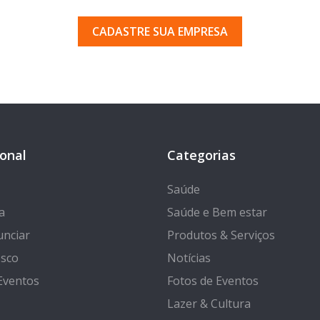
 pelos milhares de usuários que acessam o nosso gui
CADASTRE SUA EMPRESA
ional
Categorias
Saúde
a
Saúde e Bem estar
nciar
Produtos & Serviços
osco
Notícias
Eventos
Fotos de Eventos
Lazer & Cultura