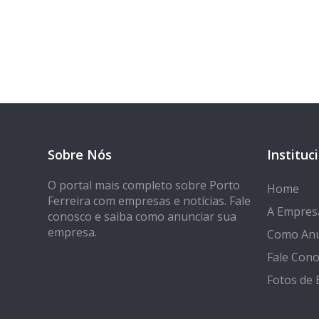
Seja encontrado
Sobre Nós
Instituc
O portal mais completo sobre Porto
Home
Ferreira com empresas e notícias. Fale
A Empres
conosco e saiba como anunciar sua
empresa.
Como Anu
Fale Con
Fotos de 