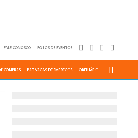
FALE CONOSCO
FOTOS DE EVENTOS
DE COMPRAS
PAT VAGAS DE EMPREGOS
OBITUÁRIO
Anuncie
sua
empresa