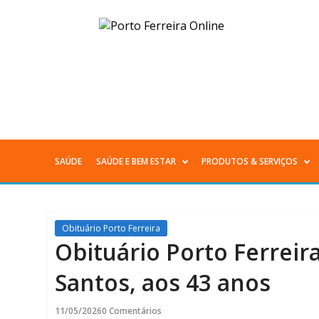
Obituário
Porto
Ferreira
|Marcio
Elias
SAÚDE
SAÚDE E BEM ESTAR
PRODUTOS & SERVIÇOS
Menu
de
Principal
S.
Obituário Porto Ferreira
dos
Obituário Porto Ferreira
Santos,
Santos, aos 43 anos
aos
11/05/2026
0 Comentários