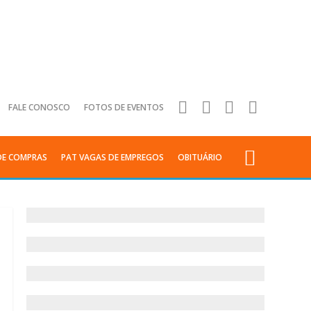
FALE CONOSCO
FOTOS DE EVENTOS
DE COMPRAS
PAT VAGAS DE EMPREGOS
OBITUÁRIO
Anuncie
sua
empresa