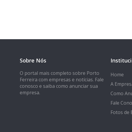
Sobre Nós
Instituc
O portal mais completo sobre Porto
Home
Ferreira com empresas e notícias. Fale
A Empres
conosco e saiba como anunciar sua
empresa.
Como Anu
Fale Con
Fotos de 