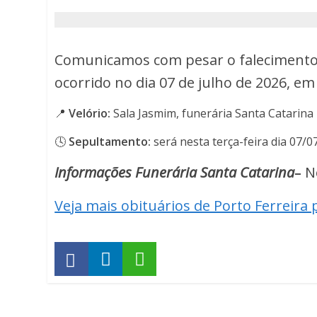
61
anos
Comunicamos com pesar o falecimento d
-
ocorrido no dia 07 de julho de 2026, em 
Porto
📍
Velório:
Sala Jasmim, funerária Santa Catarina
Ferreira
🕓
Sepultamento:
será nesta terça-feira dia 07/0
Online
Informações Funerária Santa Catarina
–
N
-
Veja mais obituários de Porto Ferreira 
Porto
Ferreira
Online