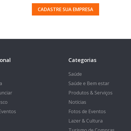
CADASTRE SUA EMPRESA
ional
Categorias
Saúde
a
Saúde e Bem estar
nciar
Produtos & Serviços
osco
Notícias
Eventos
Fotos de Eventos
Lazer & Cultura
Turismo de Compras