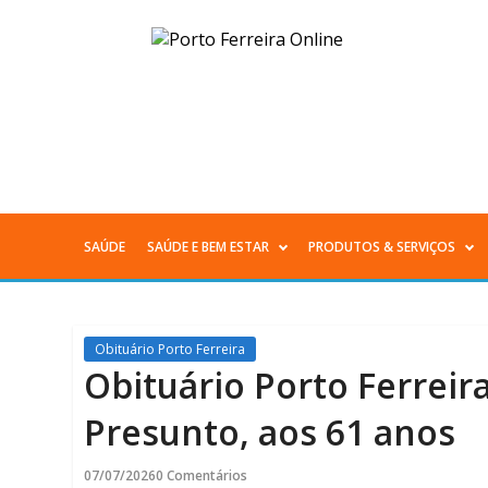
Obituário
Porto
Ferreira
|
Maria
SAÚDE
SAÚDE E BEM ESTAR
PRODUTOS & SERVIÇOS
Menu
Celina
Principal
da
Obituário Porto Ferreira
Silva
Obituário Porto Ferreira
Presunto,
Presunto, aos 61 anos
aos
07/07/2026
0 Comentários