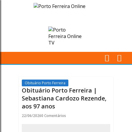
Obituário
Porto
Ferreira
|
Sebastiana
M
Cardozo
Pr
Rezende,
Obituário Porto Ferreira
Obituário Porto Ferreira |
aos
Sebastiana Cardozo Rezende,
aos 97 anos
97
22/06/2026
0 Comentários
anos