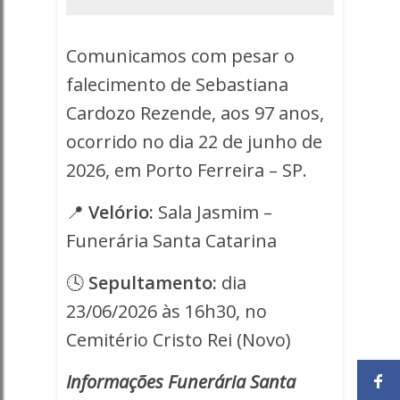
-
Porto
Comunicamos com pesar o
Ferreira
falecimento de Sebastiana
Cardozo Rezende, aos 97 anos,
Online
ocorrido no dia 22 de junho de
-
2026, em Porto Ferreira – SP.
Porto
📍
Velório:
Sala Jasmim –
Ferreira
Funerária Santa Catarina
Online
🕓
Sepultamento:
dia
23/06/2026 às 16h30, no
Cemitério Cristo Rei (Novo)
Informações Funerária Santa