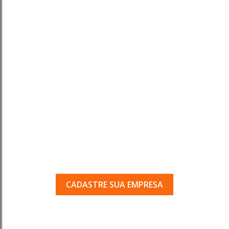
Tem uma empresa em
Porto Ferreira?
Seja encontrado pelos milhares de usuários
que acessam o nosso guia todos os dias.
CADASTRE SUA EMPRESA